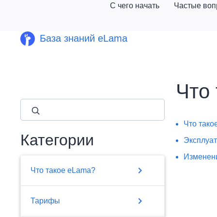
С чего начать
Частые во
База знаний eLama
Что
close
Что тако
Категории
Эксплуат
Изменени
chevron_right
Что такое eLama?
chevron_right
Тарифы