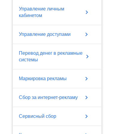
Управление личным
chevron_right
кабинетом
chevron_right
Управление доступами
Перевод денег в рекламные
chevron_right
системы
chevron_right
Маркировка рекламы
chevron_right
Сбор за интернет-рекламу
chevron_right
Сервисный сбор